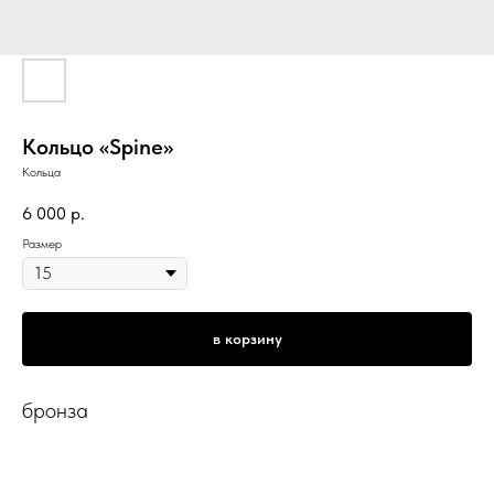
Кольцо «Spine»
Кольца
6 000
р.
Размер
в корзину
бронза