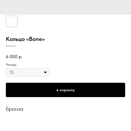
Кольцо «Bone»
Кольца
6 000
р.
Размер
в корзину
бронза